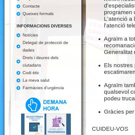
d'especialis
Contacte
programen d
Queixes formals
L'atenció a 
l'atenció te
INFORMACIONS DIVERSES
Notícies
Agraïm a tot
Delegat de protecció de
recomanacio
dades
Generalitat 
Drets i deures dels
Els nostres
ciutadans
escatimarem 
Codi ètic
La meva salut
Agraïm tamb
Farmàcies d'urgència
qualsevol c
podeu trucar
Gràcies per 
CUIDEU-VOS