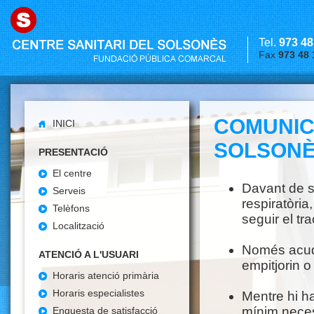
Tel.
973 48
Fax
973 48 
COMUNIC
INICI
SOLSONÈS
PRESENTACIÓ
El centre
Davant de sí
Serveis
respiratòri
Telèfons
seguir el tr
Localització
Només acudi
ATENCIÓ A L'USUARI
empitjorin o
Horaris atenció primària
Horaris especialistes
Mentre hi ha
mínim neces
Enquesta de satisfacció